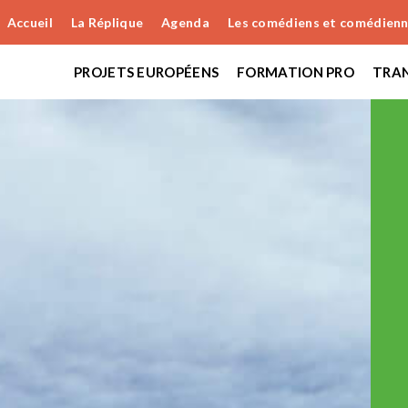
Accueil
La Réplique
Agenda
Les comédiens et comédien
PROJETS EUROPÉENS
FORMATION PRO
TRAN