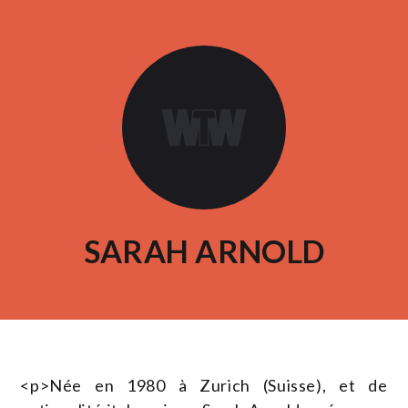
SARAH ARNOLD
<p>Née en 1980 à Zurich (Suisse), et de