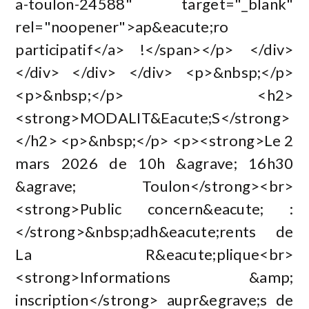
a-toulon-24588" target="_blank"
rel="noopener">ap&eacute;ro
participatif</a> !</span></p> </div>
</div> </div> </div> <p>&nbsp;</p>
<p>&nbsp;</p> <h2>
<strong>MODALIT&Eacute;S</strong>
</h2> <p>&nbsp;</p> <p><strong>Le 2
mars 2026 de 10h &agrave; 16h30
&agrave; Toulon</strong><br>
<strong>Public concern&eacute; :
</strong>&nbsp;adh&eacute;rents de
La R&eacute;plique<br>
<strong>Informations &amp;
inscription</strong> aupr&egrave;s de