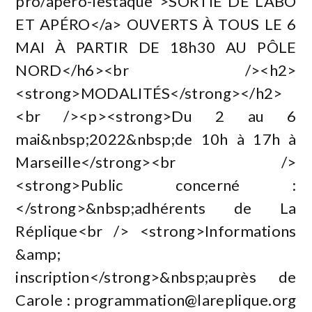
pro/apero-lestaque">SORTIE DE LABO
ET APÉRO</a> OUVERTS À TOUS LE 6
MAI À PARTIR DE 18h30 AU PÔLE
NORD</h6><br /><h2>
<strong>MODALITÉS</strong></h2>
<br /><p><strong>Du 2 au 6
mai&nbsp;2022&nbsp;de 10h à 17h à
Marseille</strong><br />
<strong>Public concerné :
</strong>&nbsp;adhérents de La
Réplique<br /> <strong>Informations
&amp;
inscription</strong>&nbsp;auprès de
Carole :
programmation@lareplique.org