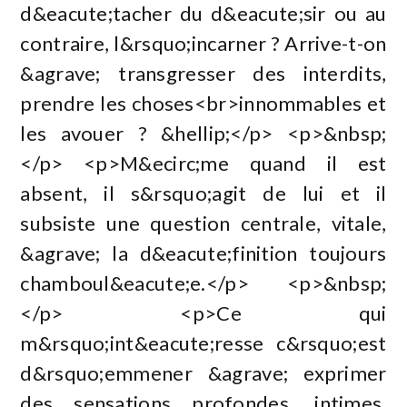
d&eacute;tacher du d&eacute;sir ou au
contraire, l&rsquo;incarner ? Arrive-t-on
&agrave; transgresser des interdits,
prendre les choses<br>innommables et
les avouer ? &hellip;</p> <p>&nbsp;
</p> <p>M&ecirc;me quand il est
absent, il s&rsquo;agit de lui et il
subsiste une question centrale, vitale,
&agrave; la d&eacute;finition toujours
chamboul&eacute;e.</p> <p>&nbsp;
</p> <p>Ce qui
m&rsquo;int&eacute;resse c&rsquo;est
d&rsquo;emmener &agrave; exprimer
des sensations profondes, intimes,