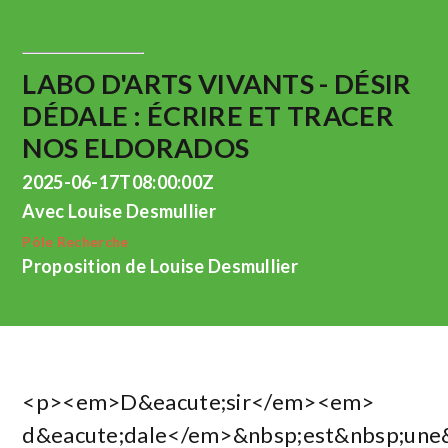
LABO D'ARTS VIVANTS - DÉSIR
DÉDALE : ÉCRIRE ET TRACER
NOS ELDORADOS
2025-06-17T08:00:00Z
Avec Louise Desmullier
Pôle Recherche
Proposition de Louise Desmullier
<p><em>D&eacute;sir</em><em>
d&eacute;dale</em>&nbsp;est&nbsp;une&