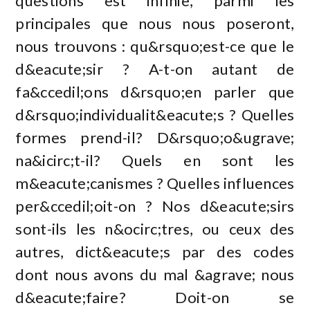
questions est infinie, parmi les
principales que nous nous poseront,
nous trouvons : qu&rsquo;est-ce que le
d&eacute;sir ? A-t-on autant de
fa&ccedil;ons d&rsquo;en parler que
d&rsquo;individualit&eacute;s ? Quelles
formes prend-il? D&rsquo;o&ugrave;
na&icirc;t-il? Quels en sont les
m&eacute;canismes ? Quelles influences
per&ccedil;oit-on ? Nos d&eacute;sirs
sont-ils les n&ocirc;tres, ou ceux des
autres, dict&eacute;s par des codes
dont nous avons du mal &agrave; nous
d&eacute;faire? Doit-on se