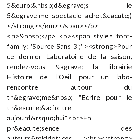
5&euro;&nbsp;d&egrave;s le
5&egrave;me spectacle achet&eacute;)
</strong></em></span></p>
<p>&nbsp;</p> <p><span style="font-
family: 'Source Sans 3';"><strong>Pour
ce dernier Laboratoire de la saison,
rendez-vous &agrave; la librairie
Histoire de l'Oeil pour un labo-
rencontre autour du
th&egrave;me&nbsp; "Ecrire pour le
th&eacute;&acirc;tre
aujourd&rsquo;hui"<br>En
pr&eacute;sence des
auteurs&middot;ices :<br></strong>