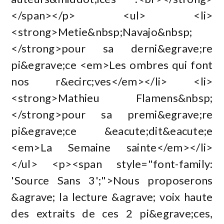
</span></p> <ul> <li>
<strong>Metie&nbsp;Navajo&nbsp;
</strong>pour sa derni&egrave;re
pi&egrave;ce <em>Les ombres qui font
nos r&ecirc;ves</em></li> <li>
<strong>Mathieu Flamens&nbsp;
</strong>pour sa premi&egrave;re
pi&egrave;ce &eacute;dit&eacute;e
<em>La Semaine sainte</em></li>
</ul> <p><span style="font-family:
'Source Sans 3';">Nous proposerons
&agrave; la lecture &agrave; voix haute
des extraits de ces 2 pi&egrave;ces,