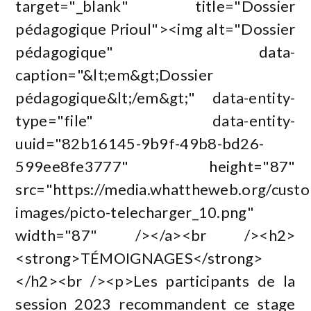
target="_blank" title="Dossier
pédagogique Prioul"><img alt="Dossier
pédagogique" data-
caption="&lt;em&gt;Dossier
pédagogique&lt;/em&gt;" data-entity-
type="file" data-entity-
uuid="82b16145-9b9f-49b8-bd26-
599ee8fe3777" height="87"
src="https://media.whattheweb.org/custome
images/picto-telecharger_10.png"
width="87" /></a><br /><h2>
<strong>TÉMOIGNAGES</strong>
</h2><br /><p>Les participants de la
session 2023 recommandent ce stage