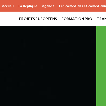
Accueil
La Réplique
Agenda
Les comédiens et comédien
PROJETS EUROPÉENS
FORMATION PRO
TRAN