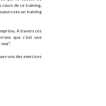
 cours de ce training,
oueurs·ses un training
l’imprévu. A travers ces
verrons que c’est une
 moi”.
ques-uns des exercices