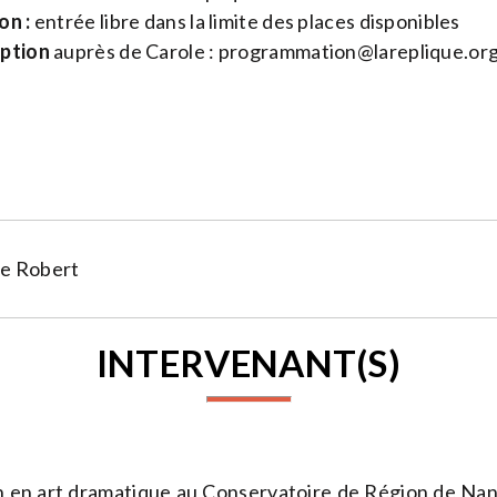
on :
entrée libre dans la limite des places disponibles
iption
auprès de Carole :
programmation@lareplique.or
me Robert
INTERVENANT(S)
on en art dramatique au Conservatoire de Région de Nan