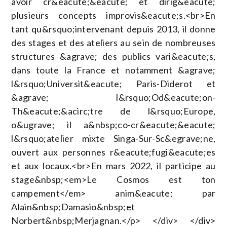
avoir cr&eacute;&eacute; et dirig&eacute;
plusieurs concepts improvis&eacute;s.<br>En
tant qu&rsquo;intervenant depuis 2013, il donne
des stages et des ateliers au sein de nombreuses
structures &agrave; des publics vari&eacute;s,
dans toute la France et notamment &agrave;
l&rsquo;Universit&eacute; Paris-Diderot et
&agrave; l&rsquo;Od&eacute;on-
Th&eacute;&acirc;tre de l&rsquo;Europe,
o&ugrave; il a&nbsp;co-cr&eacute;&eacute;
l&rsquo;atelier mixte Singa-Sur-Sc&egrave;ne,
ouvert aux personnes r&eacute;fugi&eacute;es
et aux locaux.<br>En mars 2022, il participe au
stage&nbsp;<em>Le Cosmos est ton
campement</em> anim&eacute; par
Alain&nbsp;Damasio&nbsp;et
Norbert&nbsp;Merjagnan.</p> </div> </div>