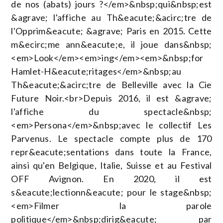
de nos (abats) jours ?</em>&nbsp;qui&nbsp;est
&agrave; l'affiche au Th&eacute;&acirc;tre de
l'Opprim&eacute; &agrave; Paris en 2015. Cette
m&ecirc;me ann&eacute;e, il joue dans&nbsp;
<em>Look</em><em>ing</em><em>&nbsp;for
Hamlet-H&eacute;ritages</em>&nbsp;au
Th&eacute;&acirc;tre de Belleville avec la Cie
Future Noir.<br>Depuis 2016, il est &agrave;
l'affiche du spectacle&nbsp;
<em>Persona</em>&nbsp;avec le collectif Les
Parvenus. Le spectacle compte plus de 170
repr&eacute;sentations dans toute la France,
ainsi qu'en Belgique, Italie, Suisse et au Festival
OFF Avignon. En 2020, il est
s&eacute;lectionn&eacute; pour le stage&nbsp;
<em>Filmer la parole
politique</em>&nbsp;dirig&eacute; par