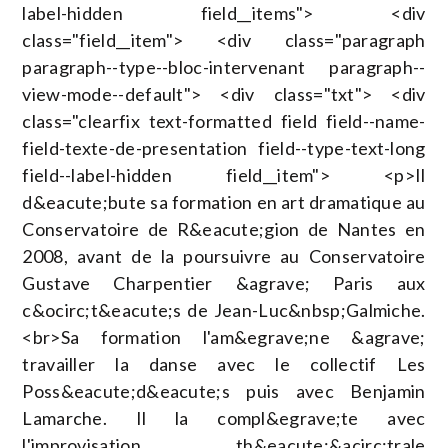
label-hidden field__items"> <div
class="field__item"> <div class="paragraph
paragraph--type--bloc-intervenant paragraph--
view-mode--default"> <div class="txt"> <div
class="clearfix text-formatted field field--name-
field-texte-de-presentation field--type-text-long
field--label-hidden field__item"> <p>Il
d&eacute;bute sa formation en art dramatique au
Conservatoire de R&eacute;gion de Nantes en
2008, avant de la poursuivre au Conservatoire
Gustave Charpentier &agrave; Paris aux
c&ocirc;t&eacute;s de Jean-Luc&nbsp;Galmiche.
<br>Sa formation l'am&egrave;ne &agrave;
travailler la danse avec le collectif Les
Poss&eacute;d&eacute;s puis avec Benjamin
Lamarche. Il la compl&egrave;te avec
l'improvisation th&eacute;&acirc;trale