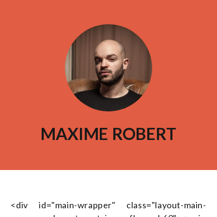
MAXIME ROBERT
<div id="main-wrapper" class="layout-main-