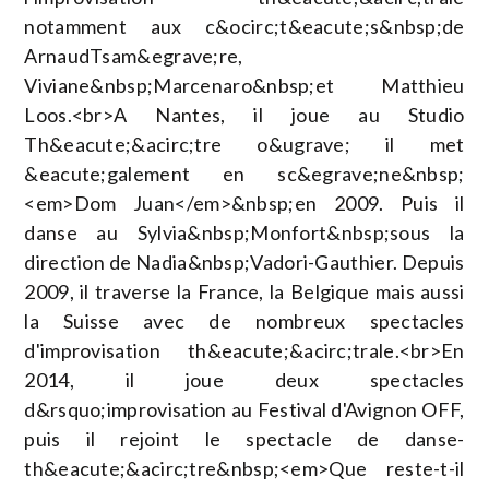
notamment aux c&ocirc;t&eacute;s&nbsp;de
ArnaudTsam&egrave;re,
Viviane&nbsp;Marcenaro&nbsp;et Matthieu
Loos.<br>A Nantes, il joue au Studio
Th&eacute;&acirc;tre o&ugrave; il met
&eacute;galement en sc&egrave;ne&nbsp;
<em>Dom Juan</em>&nbsp;en 2009. Puis il
danse au Sylvia&nbsp;Monfort&nbsp;sous la
direction de Nadia&nbsp;Vadori-Gauthier. Depuis
2009, il traverse la France, la Belgique mais aussi
la Suisse avec de nombreux spectacles
d'improvisation th&eacute;&acirc;trale.<br>En
2014, il joue deux spectacles
d&rsquo;improvisation au Festival d'Avignon OFF,
puis il rejoint le spectacle de danse-
th&eacute;&acirc;tre&nbsp;<em>Que reste-t-il