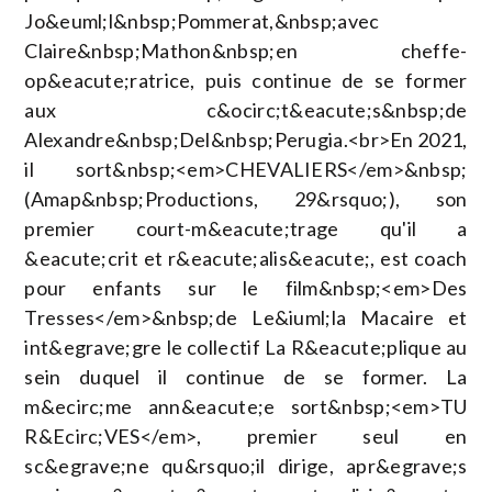
Jo&euml;l&nbsp;Pommerat,&nbsp;avec
Claire&nbsp;Mathon&nbsp;en cheffe-
op&eacute;ratrice, puis continue de se former
aux c&ocirc;t&eacute;s&nbsp;de
Alexandre&nbsp;Del&nbsp;Perugia.<br>En 2021,
il sort&nbsp;<em>CHEVALIERS</em>&nbsp;
(Amap&nbsp;Productions, 29&rsquo;), son
premier court-m&eacute;trage qu'il a
&eacute;crit et r&eacute;alis&eacute;, est coach
pour enfants sur le film&nbsp;<em>Des
Tresses</em>&nbsp;de Le&iuml;la Macaire et
int&egrave;gre le collectif La R&eacute;plique au
sein duquel il continue de se former. La
m&ecirc;me ann&eacute;e sort&nbsp;<em>TU
R&Ecirc;VES</em>, premier seul en
sc&egrave;ne qu&rsquo;il dirige, apr&egrave;s